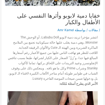
خفايا دمية لابوبو وأثرها النفسي على
الأطفال والكبار
/
مقالات
/ بواسطة
Amr Kamel
انتشر مؤخرا تريند دمية لابوبو Labubu Doll، أو الوحش The
Monster، وهي دمية يغلب عليها حالة سيكوباتية تجمع بين الملامح
الماكرة الشريرة وبين الهيئة الـ Cute والألوان الرقيقة الجذابة.
اللافت للنظر هو تهافت الناس عليها من جميع الأعمار رغم أسعارها
المبالغ فيها جدا، و”زَنّ” الصغار على الكبار لشرائها، طبعا بسبب تنافس
الإنفلونسرز وعبيد التريندات على اللحاق بركبها، تماما كأكواب
Stanley وشراب Prime وكل ما هو تافه.. وينعكس ذلك على وقوف
الشباب في طوابير طويلة أمام متاجر الألعاب الكبيرة لاقتناء الـ لابوبو،
بل ودخولها ضمن صيحات الموضة الفاخرة Luxury.
الأمر الذي يطرح أسئلة مُلحّة: