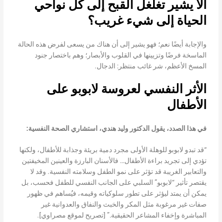
ألا يشير تغلغل القبح إلى كل نواحي
الحياة إلى شيء غريب؟
والإجابة أيضًا نعم؛ فهو يشير إلى أن هناك من يسعى لفرض هذه الحالة
الماسخة فرضًا وتزيينها في القلوب والأبصار؛ وهم باختصار جنود
المسخ الأعظم، شر غائب منتظر: الدجال.
الأثر النفسي لعروسة لابوبو على
الأطفال
في هذا الصدد، يقول الدكتور وليد هندي، استشاري الصحة النفسية:
“قد تبدو لابوبو للوهلة الأولى مجرد دمية بريئة وجذابة للأطفال، ولكنها
تؤدي إلى تجريد براءة الأطفال… فالأسنان البارزة والعينين المخيفتين
والتعابير الغريبة قد تؤثر على نمو الطفل وسلامته النفسية. وقد لا
يقتصر تأثير “لابوبو” السلبي على الجانب النفسي للطفل فحسب، بل
يمكن أن يمتد ليؤثر على تطور سلوكياته وقيمه، فيُساهم في ظهور
صفات غير مرغوبة مثل المكر والخبث والنفاق والعدوانية غير
المباشرة وإخفاء المشاعر الحقيقية.” [تصريح لموقع مصراوي].