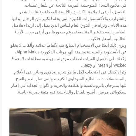
في ملامح النساء المتوحشة المريبة الناتجة عن سُعار عمليات
التجميل، أو في الملامح الكشرة والألسنة العوجاء وقصّات الشعر
والشوارب والأكسسوارات الكثيرة التي يحلو للكثير من الرجال إبدائها
هذه الأيام.. وتراه في الذوق العام للناس الذي يميل إلى ارتداء هلاهيل
الملابس القبيحة غير المتناسقة، رغم صدورها من أرقى بيوت الأزياء
العالمية بأسعار فلكية.
وترى ذلك أيضًا في الاستخدام المبالغ فيه لألفاظ عدائية وألقاب لا تخلو
عن الأسطوية والشبحنة وهيمنة الهرمونات الذكورية Alpha Males،
وكذلك في تفضيل الفتيات لصفات مرذولة مزينة بمصطلحات لامعة كـ
Wicked أو Mean أو Sexy..
وتراه كذلك في الانجذاب لكل ما هو شرير ودموي وخائن في الأفلام
والمسلسلات ذات الطابع السوداوي الكئيب، والتي صار الدم والقبح
فيها يمتزجان بالرومانسية والفكاهة والحرية والألوان الجذابة في إطار
سيكوباتي مريض، أصبح للقـ تل والفاحشة فيه متعة بصرية خاصة.